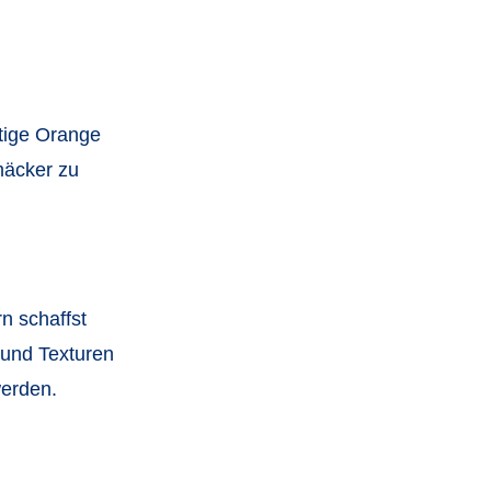
ftige Orange
mäcker zu
n schaffst
 und Texturen
werden.