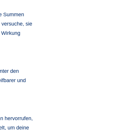
ise Summen
 versuche, sie
e Wirkung
nter den
ifbarer und
n hervorrufen,
lt, um deine