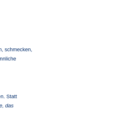
en, schmecken,
innliche
. Statt
e, das