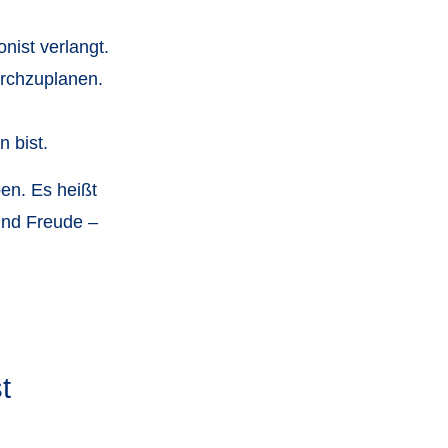
onist verlangt.
durchzuplanen.
 bist.
en. Es heißt
 und Freude –
t