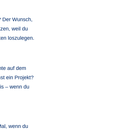
t“? Der Wunsch,
tzen, weil du
ten loszulegen.
nte auf dem
st ein Projekt?
nis – wenn du
Mal, wenn du